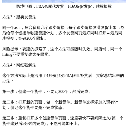
跨境电商，FBA仓库代发货，FBA备货发货，贴标换标
方法
3：跟卖发货法
同一个
asin，后台多建几个跟卖链接→每个跟卖链接发满发货上限→然
后给每个链接单独建货建计划，多个发货网页最好同时打开→最后同
步提交，突破200个限制。
风险提示：要建的抓紧了，这个方法可能随时失效。同店铺，同一个
listing不要重复建太多跟卖。
方法
4：网红破解法
这个方法实际上是沿用了
4月份那次FBA限量补货后，卖家总结出来的
办法：
第一步：创建一个货件，不要到
200个，然后完成。
第二步：打开新的页面，做一个新货件。新货件选择添加入现有计
划，切记这个货件要是不完成状态。
第三步：重复打开多个创建货件页面，速度要快不要间隔太久
(第一个
货件建好后5分钟内完成)，不然可能加不上。